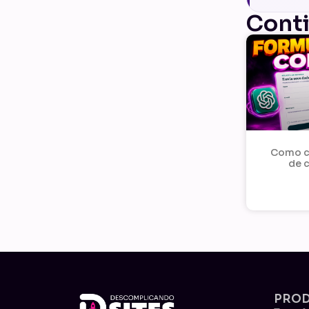
Cont
Como cr
de 
PRO