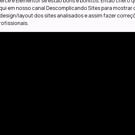
e e Elementor se estão bons e bonitos. Então criei o q
 aqui em nosso canal Descomplicando Sites para mostrar
design/layout dos sites analisados e assim fazer correçõ
rofissionais.