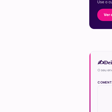
Use o 
Ver 
Dei
O seu en
COMENT