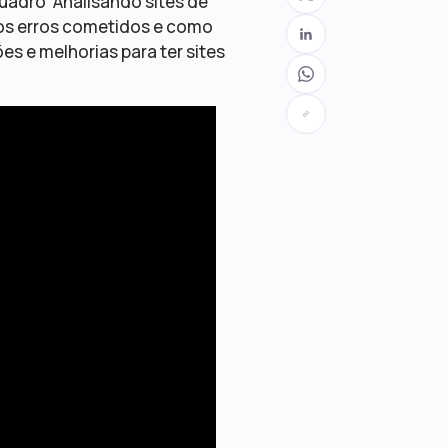
uadro “Analisando sites de
 os erros cometidos e como
es e melhorias para ter sites