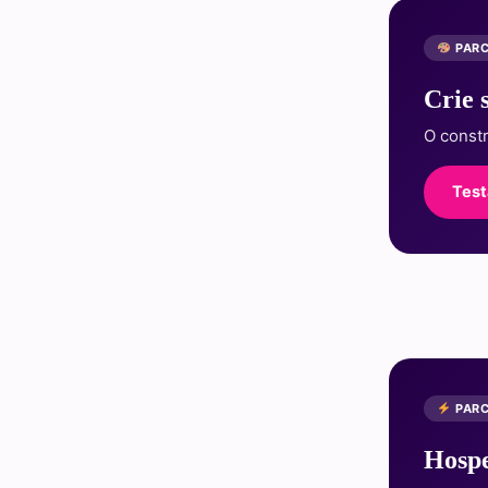
PARC
Crie 
O const
Test
PARC
Hospe