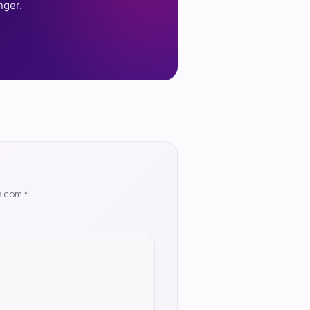
nger.
s com
*