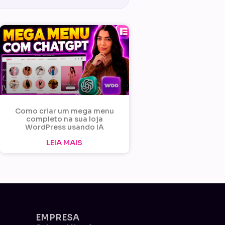
Como criar um mega menu
completo na sua loja
WordPress usando IA
LEIA MAIS
EMPRESA