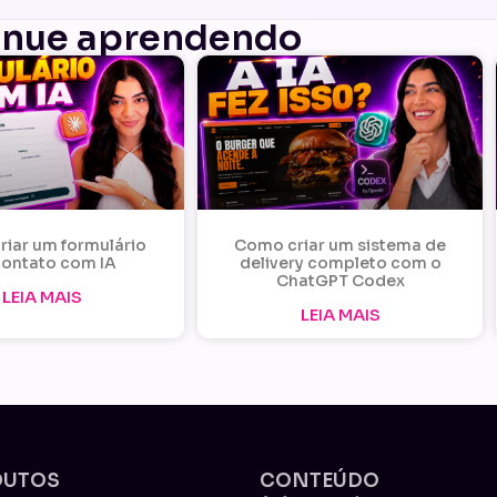
inue aprendendo
iar um formulário
Como criar um sistema de
contato com IA
delivery completo com o
ChatGPT Codex
LEIA MAIS
LEIA MAIS
DUTOS
CONTEÚDO