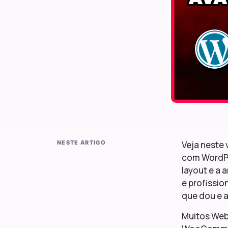
NESTE ARTIGO
Veja neste 
com WordPr
layout e a 
e profissio
que dou e a
Muitos Web