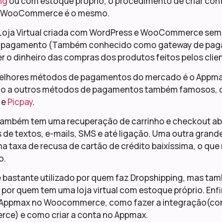
ng
ou com estoque próprio, o procedimento de criar conta
 WooCommerce é o mesmo.
oja Virtual criada com WordPress e WooCommerce semp
 pagamento (Também conhecido como gateway de pag
r o dinheiro das compras dos produtos feitos pelos clien
elhores métodos de pagamentos do mercado é o Appma
o a outros métodos de pagamentos também famosos,
e
Picpay
.
ambém tem uma recuperação de carrinho e checkout ab
de textos, e-mails, SMS e até ligação. Uma outra gran
ma taxa de recusa de cartão de crédito baixíssima, o q
o.
 bastante utilizado por quem faz Dropshipping, mas tam
 por quem tem uma loja virtual com estoque próprio. E
 Appmax no Woocommerce, como fazer a integração(co
e) e como criar a conta no Appmax.