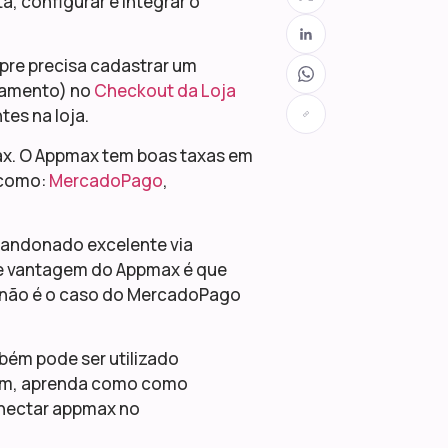
, configurar e integrar o
re precisa cadastrar um
amento) no
Checkout da Loja
tes na loja.
x. O Appmax tem boas taxas em
 como:
MercadoPago
,
andonado excelente via
de vantagem do Appmax é que
ue não é o caso do MercadoPago
bém pode ser utilizado
nfim, aprenda como como
nectar appmax no