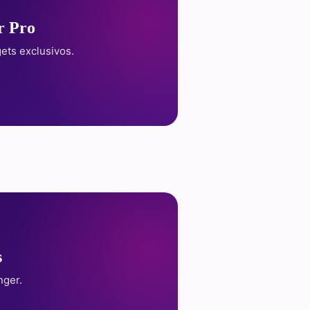
r Pro
ets exclusivos.
s
nger.