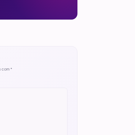
s com
*