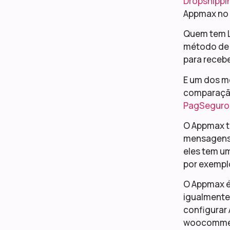
Dropshippi
Appmax no
Quem tem L
método de
para recebe
E um dos m
comparaçã
PagSeguro
O Appmax t
mensagens 
eles tem u
por exempl
O Appmax é
igualmente
configurar
woocommerc