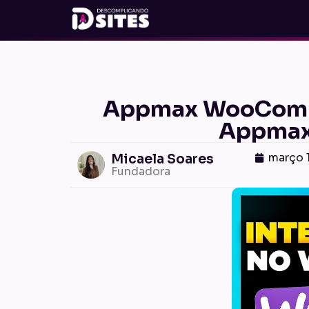
Appmax WooCommer
Appmax
março 
Micaela Soares
Fundadora