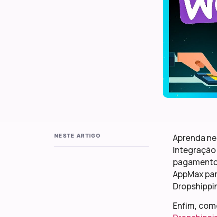
NESTE ARTIGO
Aprenda ne
Integraçã
pagamento p
AppMax par
Dropshippi
Enfim, com