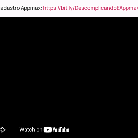
Cadastro Appmax:
https://bit.ly/DescomplicandoEAppma