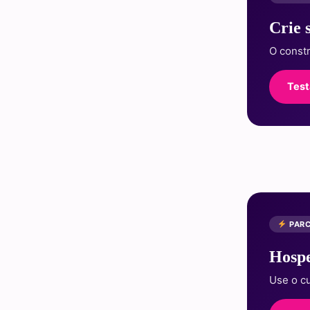
Crie 
O const
Test
PARC
Hospe
Use o 