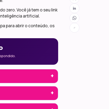
ê.
o zero. Você já tem o seu link
teligência artificial.
pa para abrir o conteúdo, os
o
espondido.
+
+