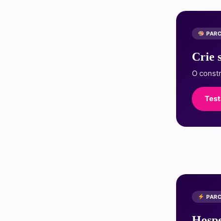
PARC
Crie 
O const
Test
PARC
Hospe