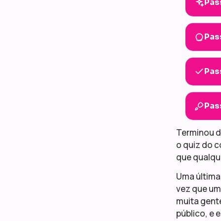
Pas
Pas
Pas
Pas
Terminou de
o quiz do c
que qualque
Uma última 
vez que um
muita gent
público, e 