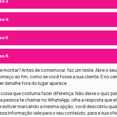
so 3
so 4
so 5
so 6
 montar? Antes de comemorar, faz um teste. Abre o seu l
omeço ao fim, como se você fosse a sua cliente. É no celul
r detalhe fora do lugar aparece.
coisa que costuma fazer diferença. Não deixe o quiz pa
a pessoa te chamar no WhatsApp, olha a resposta que ela
e estiver marcando a mesma opção, você descobriu qual
essa informação vale para o seu conteúdo, para a sua ofert