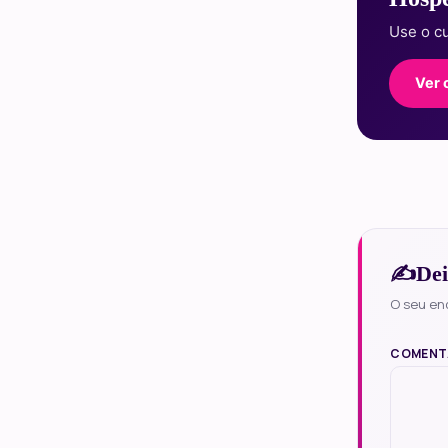
Use o 
Ver 
Dei
O seu en
COMENT