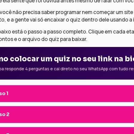
e ela sente que foi ouvida antes mesmo de falar com voc
 você não precisa saber programar nem começar um site d
o, e a gente vai só encaixar o quiz dentro dele usando a in
aixo está o passo a passo completo. Clique em cada eta
ntos e o arquivo do quiz para baixar.
o colocar um quiz no seu link na bi
oa responde 4 perguntas e cai direto no seu WhatsApp com tudo r
so 1
so 2