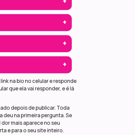
+
+
+
+
ink na bio no celular e responde
ar que ela vai responder, e é lá
rado depois de publicar. Toda
 deu na primeira pergunta. Se
 dor mais aparece no seu
a e para o seu site inteiro.