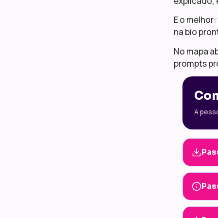
explicado, 
E o melhor:
na bio pront
No mapa ab
prompts pro
Com
A pess
Pas
Pas