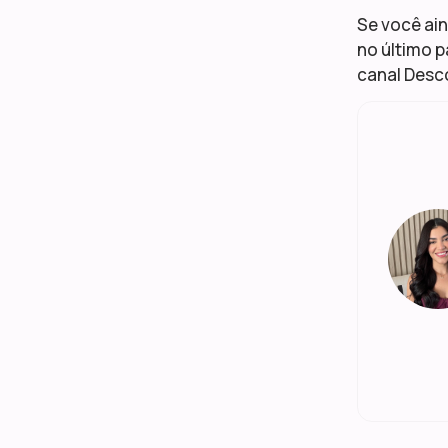
Se você ai
no último p
canal Desco