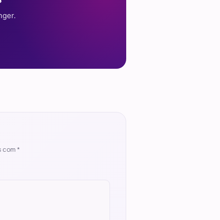
nger.
s com
*