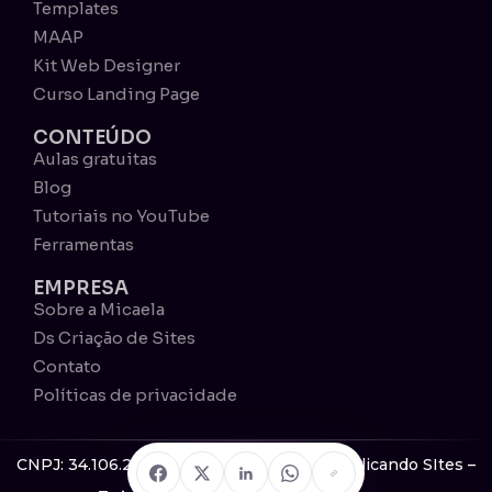
Templates
MAAP
Kit Web Designer
Curso Landing Page
CONTEÚDO
Aulas gratuitas
Blog
Tutoriais no YouTube
Ferramentas
EMPRESA
Sobre a Micaela
Ds Criação de Sites
Contato
Políticas de privacidade
CNPJ: 34.106.277/0001-15 © 2026 Descomplicando SItes –
Todos os direitos reservados