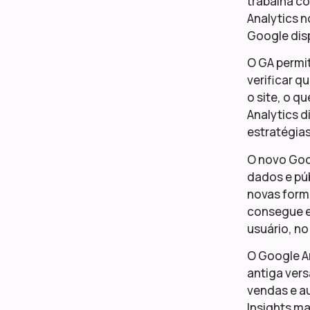
trabalha co
Analytics 
Google disp
O GA permi
verificar q
o site, o q
Analytics d
estratégias
O novo Goog
dados e púb
novas forma
consegue e
usuário, n
O Google A
antiga vers
vendas e au
Insights ma