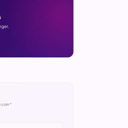
s
nger.
s com
*