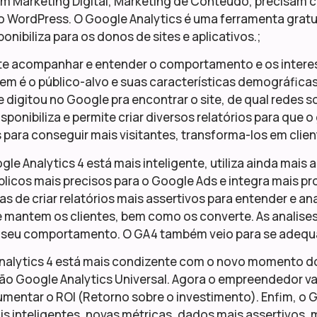
m Marketing Digital, Marketing de Conteúdo, precisam c
no WordPress. O Google Analytics é uma ferramenta gratu
onibiliza para os donos de sites e aplicativos.;
te acompanhar e entender o comportamento e os interess
uem é o público-alvo e suas características demográfic
ue digitou no Google pra encontrar o site, de qual redes 
isponibiliza e permite criar diversos relatórios para que o
 para conseguir mais visitantes, transforma-los em client
le Analytics 4 está mais inteligente, utiliza ainda mais a 
licos mais precisos para o Google Ads e integra mais p
s de criar relatórios mais assertivos para entender e a
 mantem os clientes, bem como os converte. As analise
o seu comportamento. O GA4 também veio para se adequa
nalytics 4 está mais condizente com o novo momento do 
ão Google Analytics Universal. Agora o empreendedor vai
mentar o ROI (Retorno sobre o investimento). Enfim, o G
is inteligentes, novas métricas, dados mais assertivos, 