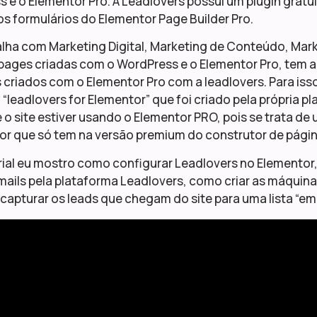
 e o Elementor Pro. A Leadlovers possui um plugin gratu
s formulários do Elementor Page Builder Pro.
ha com Marketing Digital, Marketing de Conteúdo, Market
pages criadas com o WordPress e o Elementor Pro, tem a 
 criados com o Elementor Pro com a leadlovers. Para isso,
“leadlovers for Elementor” que foi criado pela própria pl
 o site estiver usando o Elementor PRO, pois se trata d
or que só tem na versão premium do construtor de págin
rial eu mostro como configurar Leadlovers no Elementor
mails pela plataforma Leadlovers, como criar as máquinas
 capturar os leads que chegam do site para uma lista “e