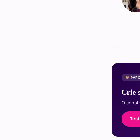
PARC
Crie 
O const
Test