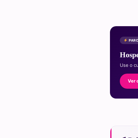
PARC
Hospe
Use o 
Ver 