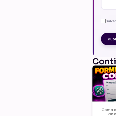
Salva
Cont
Como cr
de 