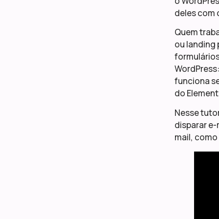
o WordPress
deles com o
Quem trabal
ou landing 
formulários
WordPress: 
funciona se
do Element
Nesse tuto
disparar e-
mail, como