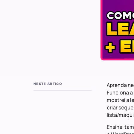
NESTE ARTIGO
Aprenda ne
Funciona a 
mostrei a l
criar sequ
lista/máqu
Ensinei ta