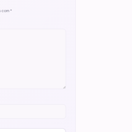
s com
*