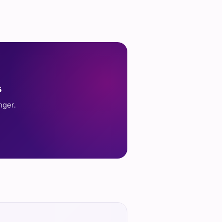
s
nger.