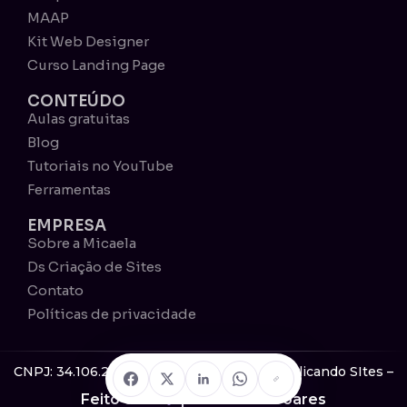
MAAP
Kit Web Designer
Curso Landing Page
CONTEÚDO
Aulas gratuitas
Blog
Tutoriais no YouTube
Ferramentas
EMPRESA
Sobre a Micaela
Ds Criação de Sites
Contato
Políticas de privacidade
CNPJ: 34.106.277/0001-15 © 2026 Descomplicando SItes –
Todos os direitos reservados
Feito com
por Micaela Soares