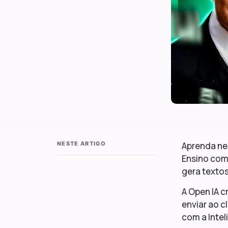
NESTE ARTIGO
Aprenda ne
Ensino com
gera textos
A Open IA c
enviar ao c
com a Inteli