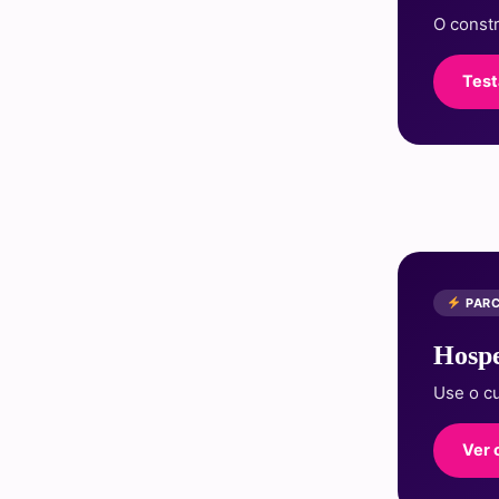
O const
Test
PARC
Hospe
Use o 
Ver 