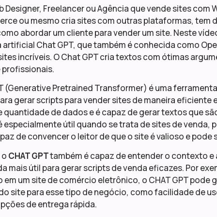
 Designer, Freelancer ou Agência que vende sites com 
e ou mesmo cria sites com outras plataformas, tem 
como abordar um cliente para vender um site. Neste víd
a artificial Chat GPT, que também é conhecida como Open 
ites incríveis. O Chat GPT cria textos com ótimas argu
profissionais.
 (Generative Pretrained Transformer) é uma ferramenta
ara gerar scripts para vender sites de maneira eficiente e
 quantidade de dados e é capaz de gerar textos que são
o é especialmente útil quando se trata de sites de venda,
paz de convencer o leitor de que o site é valioso e pode se
, o
CHAT GPT
também é capaz de entender o contexto e a
da mais útil para gerar scripts de venda eficazes. Por exem
o em um site de comércio eletrônico, o CHAT GPT pode g
do site para esse tipo de negócio, como facilidade de 
opções de entrega rápida.