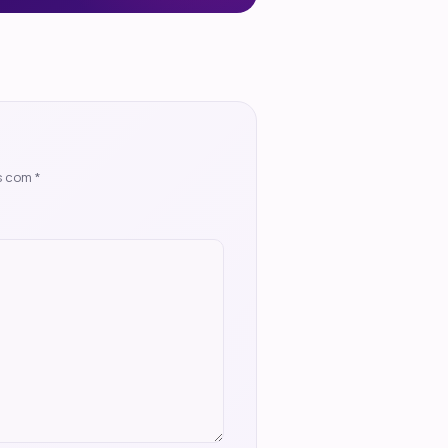
s com
*