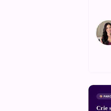
PARC
Crie 