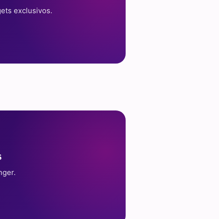
ets exclusivos.
s
nger.