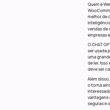
Quem é Web
WooCommerc
melhor de 
Inteligênci
vendas de s
empresas e 
O CHAT GPT
ser usada p
uma grande
de ler. Iss
deve ser ca
Além disso
o torna ain
interessad
vantagens 
seguras e 